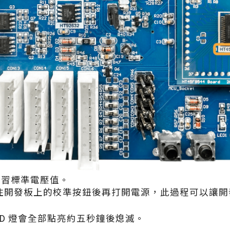
學習標準電壓值。
發板上的校準按鈕後再打開電源，此過程可以讓開發板上的
ED 燈會全部點亮約五秒鐘後熄滅。