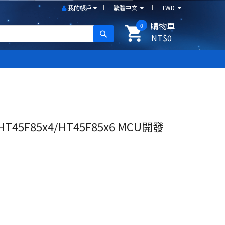
我的帳戶
繁體中文
TWD
購物車
0
搜尋
NT$0
5F85x4/HT45F85x6 MCU開發