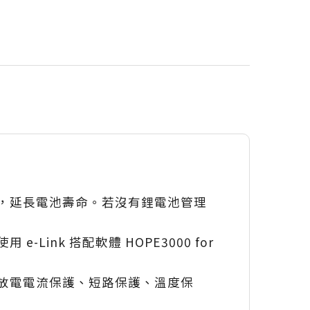
，延長電池壽命。若沒有鋰電池管理
nk 搭配軟體 HOPE3000 for
放電電流保護、短路保護、溫度保