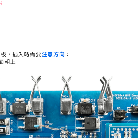
k
發板，插入時需要
注意方向
：
正面朝上
角