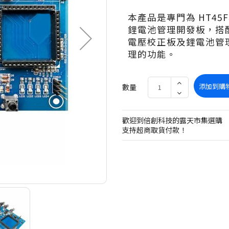
本產品是專門為 HT45F85
鋰電池管理開發板，搭配 H
電壓校正板及鋰電池管
理的功能。
添加到購
數量
歡迎到倍創科技的露天市集選購
支持超商取貨付款！