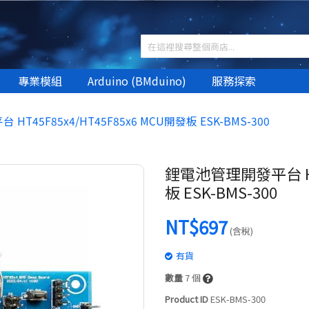
專業模組
Arduino (BMduino)
服務探索
T45F85x4/HT45F85x6 MCU開發板 ESK-BMS-300
鋰電池管理開發平台 HT4
板 ESK-BMS-300
NT$697
(含稅)
有貨
數量
7
個
Product ID
ESK-BMS-300