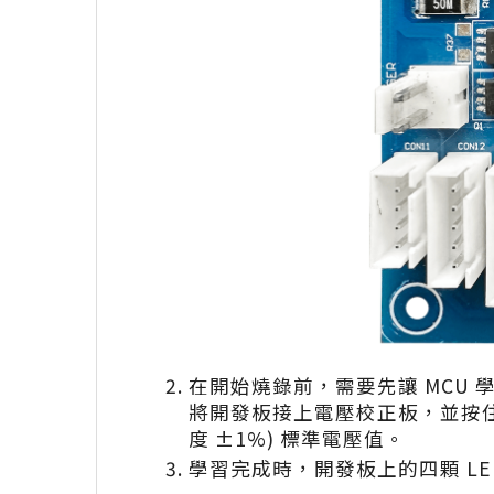
在開始燒錄前，需要先讓 MCU 
將開發板接上電壓校正板，並按住開
度 ±1%) 標準電壓值。
學習完成時，開發板上的四顆 L