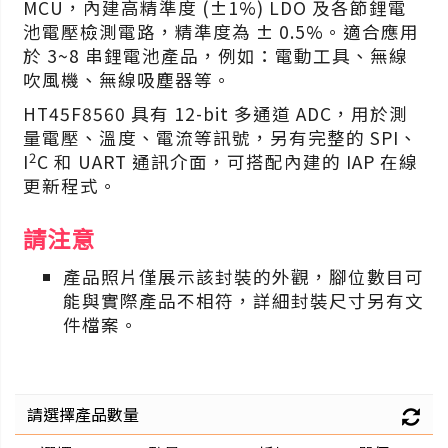
MCU，內建高精準度 (±1%) LDO 及各節鋰電
池電壓檢測電路，精準度為 ± 0.5%。適合應用
於 3~8 串鋰電池產品，例如：電動工具、無線
吹風機、無線吸塵器等。
HT45F8560 具有 12-bit 多通道 ADC，用於測
量電壓、溫度、電流等訊號，另有完整的 SPI、
2
I
C 和 UART 通訊介面，可搭配內建的 IAP 在線
更新程式。
請注意
產品照片僅展示該封裝的外觀，腳位數目可
能與實際產品不相符，詳細封裝尺寸另有文
件檔案。
請選擇產品數量