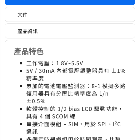
文件
產品資訊
產品特色
工作電壓：1.8V~5.5V
5V / 30mA 內部電壓調整器具有 ±1%
精準度
累加的電池電壓監測器：8-1 模擬多路
復用器具有分壓比精準度為 1/n
±0.5%
軟體控制的 1/2 bias LCD 驅動功能，
具有 4 個 SCOM 線
2
串接介面模組 – SIM，用於 SPI、I
C
通訊
多個定時器模組用於時間測量、比較