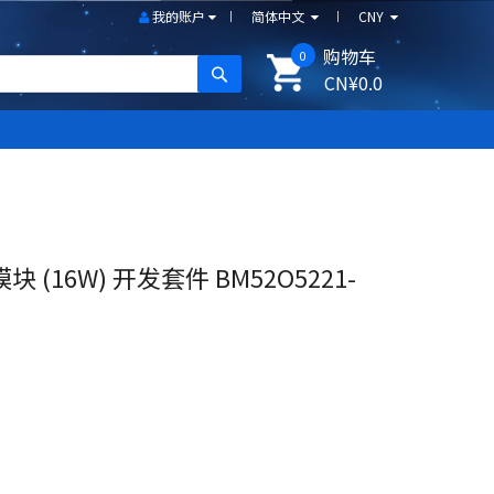
我的账户
简体中文
CNY
购物车
0
搜尋
CN¥0.0
(16W) 开发套件 BM52O5221-