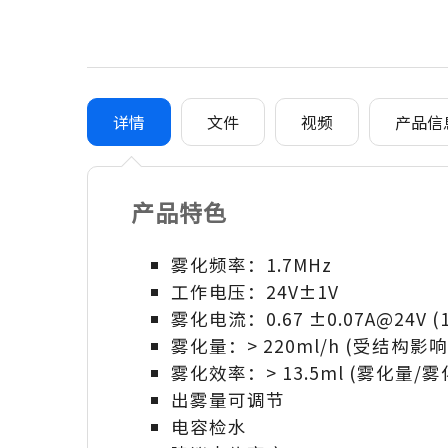
详情
文件
视频
产品信
产品特色
雾化频率：1.7MHz
工作电压：24V±1V
雾化电流：0.67 ±0.07A@24V (
雾化量：> 220ml/h (受结构影
雾化效率：> 13.5ml (雾化量/
出雾量可调节
电容检水