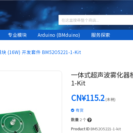
专业模块
Arduino (BMduino)
服务探索
16W) 开发套件 BM52O5221-1-Kit
一体式超声波雾化器模块 
1-Kit
CN¥115.2
(未税)
有货
数量
2
个
Product ID
BM52O5221-1-kit