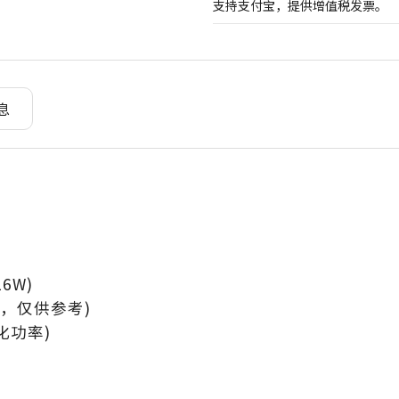
支持支付宝，提供增值税发票。
息
16W)
响，仅供参考)
雾化功率)